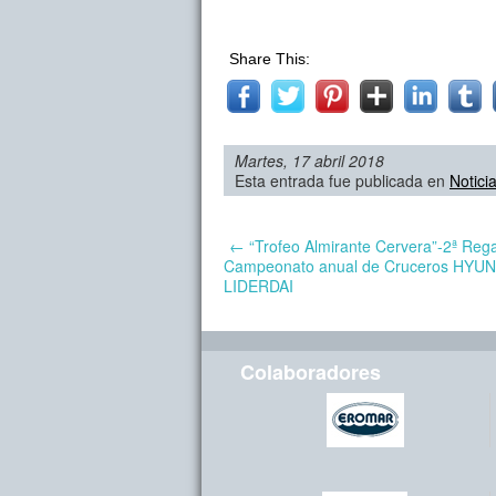
Share This:
Martes, 17 abril 2018
Esta entrada fue publicada en
Notici
←
“Trofeo Almirante Cervera”-2ª Rega
Campeonato anual de Cruceros HYUN
LIDERDAI
Colaboradores