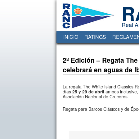
R
Real A
INICIO
RATINGS
REGLAME
2º Edición – Regata The
celebrará en aguas de I
La regata The White Island Classics R
días
25 y 29 de abril
ambos inclusive,
Asociación Nacional de Cruceros.
Regata para Barcos Clásicos y de Époc