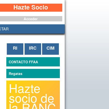
Hazte Socio
Acceder
CTAR
RI
IRC
CIM
CONTACTO FFAA
Regatas
Hazte
socio de
la RANC