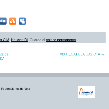
as CIM
,
Noticias RI
. Guarda el
enlace permanente
.
ta del
XIX REGATA LA GAVIOTA
→
DAI-
Federaciones de Vela