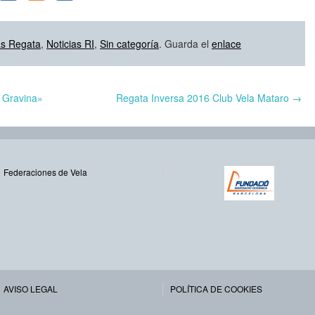
as Regata
,
Noticias RI
,
Sin categoría
. Guarda el
enlace
 Gravina»
Regata Inversa 2016 Club Vela Mataro
→
Federaciones de Vela
AVISO LEGAL
POLÍTICA DE COOKIES