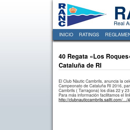
R
Real A
INICIO
RATINGS
REGLAME
40 Regata «Los Roques
Cataluña de RI
El Club Nàutic Cambrils, anuncia la c
Campeonato de Cataluña RI 2016, para
Cambrils ( Tarragona) los días 22 y 23
Para más información facilitamos el li
http://clubnauticcambrils.sailti.com/…