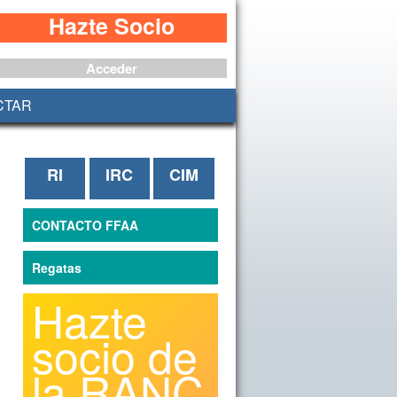
Hazte Socio
Acceder
CTAR
RI
IRC
CIM
CONTACTO FFAA
Regatas
Hazte
socio de
la RANC