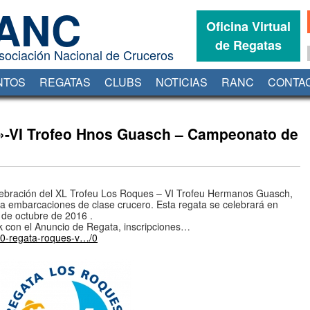
ANC
Oficina Virtual
de Regatas
sociación Nacional de Cruceros
NTOS
REGATAS
CLUBS
NOTICIAS
RANC
CONTA
Oficina Virtual de Regatas
»-VI Trofeo Hnos Guasch – Campeonato de
elebración del XL Trofeu Los Roques – VI Trofeu Hermanos Guasch,
 embarcaciones de clase crucero. Esta regata se celebrará en
 de octubre de 2016 .
nk con el Anuncio de Regata, inscripciones…
/40-regata-roques-v…/0