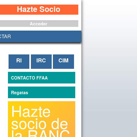
Hazte Socio
Acceder
CTAR
RI
IRC
CIM
CONTACTO FFAA
Regatas
Hazte
socio de
la RANC