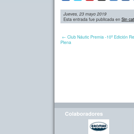
Jueves, 23 mayo 2019
Esta entrada fue publicada en
Sin ca
←
Club Náutic Premia -10º Edición R
Plena
Colaboradores