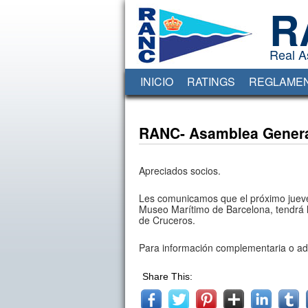
R
Real A
INICIO
RATINGS
REGLAME
RANC- Asamblea General
Apreciados socios.
Les comunicamos que el próximo jueves 
Museo Marítimo de Barcelona, tendrá l
de Cruceros.
Para información complementaria o adic
Share This: