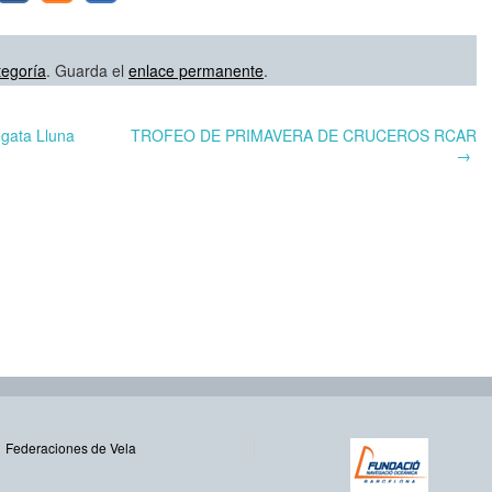
tegoría
. Guarda el
enlace permanente
.
egata Lluna
TROFEO DE PRIMAVERA DE CRUCEROS RCAR
→
Federaciones de Vela